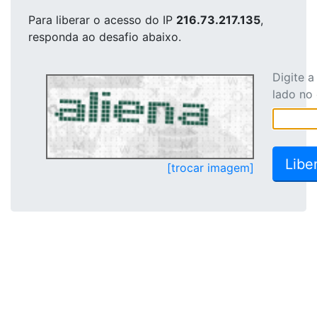
Para liberar o acesso
do IP
216.73.217.135
,
responda ao desafio abaixo.
Digite 
lado no
[trocar imagem]