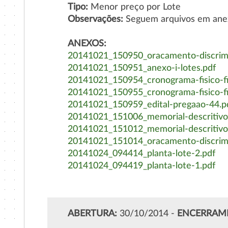
Tipo:
Menor preço por Lote
Observações:
Seguem arquivos em ane
ANEXOS:
20141021_150950_oracamento-discrimi
20141021_150951_anexo-i-lotes.pdf
20141021_150954_cronograma-fisico-fi
20141021_150955_cronograma-fisico-fi
20141021_150959_edital-pregaao-44.p
20141021_151006_memorial-descritivo-
20141021_151012_memorial-descritivo-
20141021_151014_oracamento-discrimi
20141024_094414_planta-lote-2.pdf
20141024_094419_planta-lote-1.pdf
ABERTURA:
30/10/2014 -
ENCERRAM