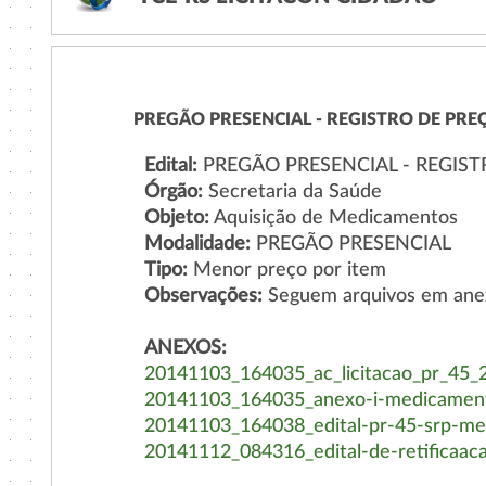
PREGÃO PRESENCIAL - REGISTRO DE PREÇ
Edital:
PREGÃO PRESENCIAL - REGIST
Órgão:
Secretaria da Saúde
Objeto:
Aquisição de Medicamentos
Modalidade:
PREGÃO PRESENCIAL
Tipo:
Menor preço por item
Observações:
Seguem arquivos em anexo
ANEXOS:
20141103_164035_ac_licitacao_pr_45_
20141103_164035_anexo-i-medicament
20141103_164038_edital-pr-45-srp-me
20141112_084316_edital-de-retificaaca