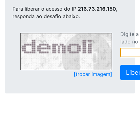
Para liberar o acesso
do IP
216.73.216.150
,
responda ao desafio abaixo.
Digite 
lado no
[trocar imagem]