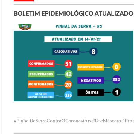
BOLETIM EPIDEMIOLÓGICO ATUALIZADO
#PinhalDaSerraContraOCoronavírus #UseMáscara #Prot