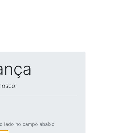
ança
nosco.
ao lado no campo abaixo