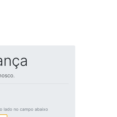
ança
nosco.
ao lado no campo abaixo