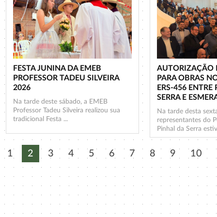
FESTA JUNINA DA EMEB
AUTORIZAÇÃO 
PROFESSOR TADEU SILVEIRA
PARA OBRAS N
2026
ERS-456 ENTRE 
SERRA E ESMER
Na tarde deste sábado, a EMEB
Professor Tadeu Silveira realizou sua
Na tarde desta sexta
tradicional Festa ...
representantes do P
Pinhal da Serra esti
1
2
3
4
5
6
7
8
9
10